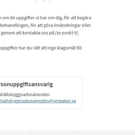
n om de uppgifter vi har om dig, för att begära
ar behandlingen, för att göra invändningar eller
t genom att kontakta oss på
[se punkt 9].
gifter har du rätt att inge klagomål till
rsonuppgiftsansvarig
hällsbyggnadsnämnden
hallsbyggnadsnamnden@vingaker.se