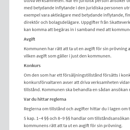
utöva verksamheten. När en juridisk person ansöker om 
med betydande inflytande i den juridiska personen utr
exempel vara aktieägare med betydande inflytande, fin
direktör och bolagsdelägare. Uppgifter från Skattev
kan komma att begäras in i samband med att kommune
Avgift
Kommunen har rätt att ta ut en avgift för sin prövning
vilken avgift som gäller i just den kommunen.
Konkurs
Om den som har ett försäljningstillstånd försätts i kon
konkursförvaltaren avser att driva verksamheten vida
tillstånd. Kommunen ska behandla en sådan ansökan 
Var du hittar reglerna
Reglerna om tillstånd och avgifter hittar du i lagen o
5 kap. 1–4 §§ och 8–9 §§ handlar om tillståndsansökan
kommunens rätt att ta ut en avgift för sin prövning.