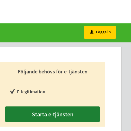
Logga in
u
Följande behövs för e-tjänsten
E-legitimation
Starta e-tjänsten