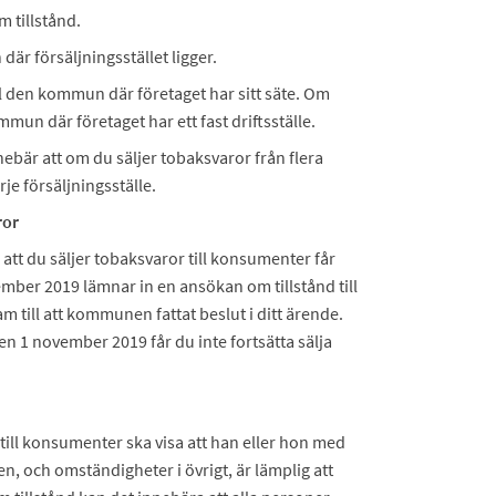
 tillstånd.
är försäljningsstället ligger.
l den kommun där företaget har sitt säte. Om
mun där företaget har ett fast driftsställe.
innebär att om du säljer tobaksvaror från flera
je försäljningsställe.
ror
att du säljer tobaksvaror till konsumenter får
ember 2019 lämnar in en ansökan om tillstånd till
m till att kommunen fattat beslut i ditt ärende.
n 1 november 2019 får du inte fortsätta sälja
till konsumenter ska visa att han eller hon med
n, och omständigheter i övrigt, är lämplig att