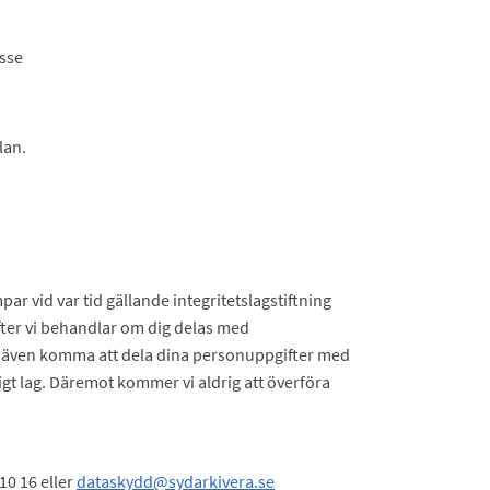
esse
lan.
mpar vid var tid gällande integritetslagstiftning
fter vi behandlar om dig delas med
 även komma att dela dina personuppgifter med
nligt lag. Däremot kommer vi aldrig att överföra
0 16 eller
dataskydd@sydarkivera.se