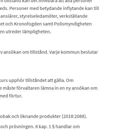
tillstånd kan det innebära att alla personer
eds. Personer med betydande inflytande kan till
ansiärer, styrelseledamöter, verkställande
erket och Kronofogden samt Polismyndigheten
n utreder lämpligheten.
 av ansökan om tillstånd. Varje kommun beslutar
kurs upphör tillståndet att gälla. Om
re måste förvaltaren lämna in en ny ansökan om
med förtur.
m tobak och liknande produkter (2018:2088).
 och prövningen. 8 kap. 1 § handlar om