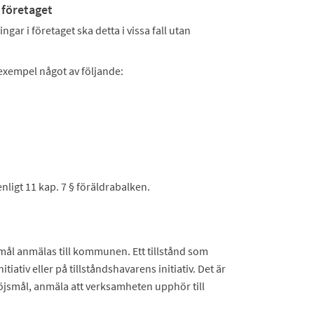
 företaget
ngar i företaget ska detta i vissa fall utan
exempel något av följande:
enligt 11 kap. 7 § föräldrabalken.
jsmål anmälas till kommunen. Ett tillstånd som
ativ eller på tillståndshavarens initiativ. Det är
röjsmål, anmäla att verksamheten upphör till