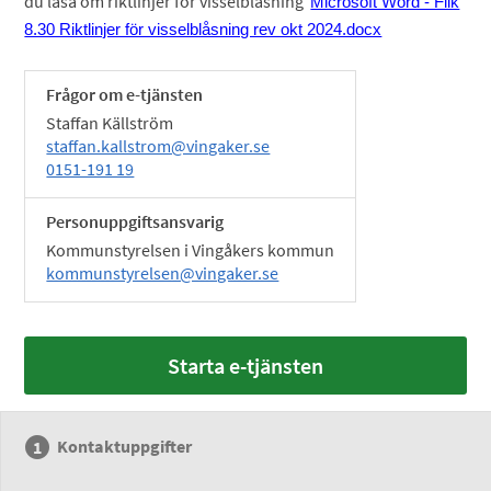
du läsa om riktlinjer för visselblåsning
Microsoft Word - Flik
8.30 Riktlinjer för visselblåsning rev okt 2024.docx
Frågor om e-tjänsten
Staffan Källström
staffan.kallstrom@vingaker.se
0151-191 19
Personuppgiftsansvarig
Kommunstyrelsen i Vingåkers kommun
kommunstyrelsen@vingaker.se
Starta e-tjänsten
Kontaktuppgifter